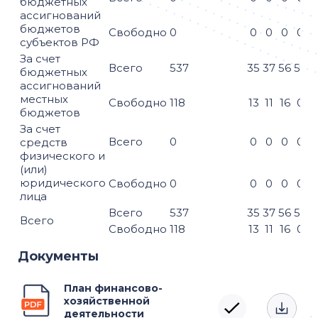
бюджетных
ассигнований
бюджетов
Свободно
0
0
0
0
0
субъектов РФ
За счет
Всего
537
35
37
56
55
6
бюджетных
ассигнований
местных
Свободно
118
13
11
16
0
бюджетов
За счет
Всего
0
0
0
0
0
средств
физического и
(или)
юридического
Свободно
0
0
0
0
0
лица
Всего
537
35
37
56
55
6
Всего
Свободно
118
13
11
16
0
Документы
План финансово-
хозяйственной
деятельности