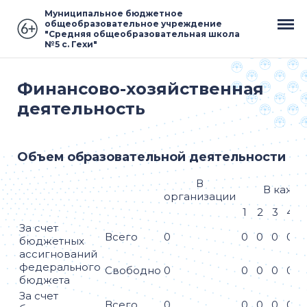
Муниципальное бюджетное
общеобразовательное учреждение
"Средняя общеобразовательная школа
№5 с. Гехи"
Финансово-хозяйственная
деятельность
Объем образовательной деятельности
В
В кажд
организации
1
2
3
4
За счет
Всего
0
0
0
0
0
бюджетных
ассигнований
федерального
Свободно
0
0
0
0
0
бюджета
За счет
Всего
0
0
0
0
0